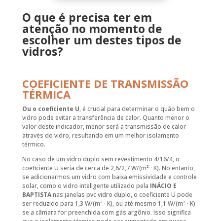
O que é precisa ter em
atenção no momento de
escolher um destes tipos de
vidros?
COEFICIENTE DE TRANSMISSÃO
TÉRMICA
Ou o coeficiente U
, é crucial para determinar o quão bem o
vidro pode evitar a transferência de calor. Quanto menor o
valor deste indicador, menor será a transmissão de calor
através do vidro, resultando em um melhor isolamento
térmico.
No caso de um vidro duplo sem revestimento 4/16/4, o
coeficiente U seria de cerca de 2,6/2,7 W/(m² · K). No entanto,
se adicionarmos um vidro com baixa emissividade e controle
solar, como o vidro inteligente utilizado pela
INÁCIO E
BAPTISTA
nas janelas pvc vidro duplo, o coeficiente U pode
ser reduzido para 1,3 W/(m² · K), ou até mesmo 1,1 W/(m² · K)
se a câmara for preenchida com gás argônio. Isso significa