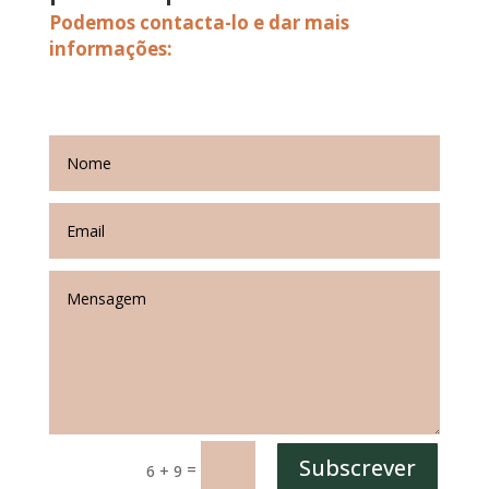
Podemos contacta-lo e dar mais
informações:
Subscrever
=
6 + 9