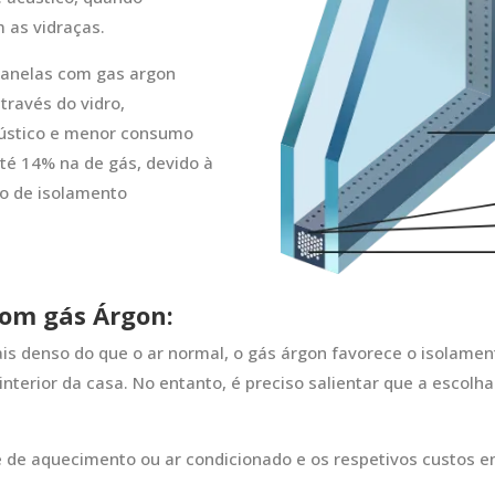
 as vidraças.
janelas com gas argon
través do vidro,
cústico e menor consumo
até 14% na de gás, devido à
po de isolamento
om gás Árgon:
is denso do que o ar normal, o gás árgon favorece o isolame
 interior da casa. No entanto, é preciso salientar que a escol
de aquecimento ou ar condicionado e os respetivos custos en