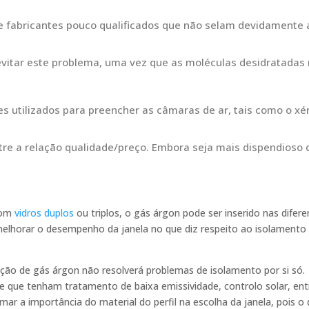
e fabricantes pouco qualificados que não selam devidamente a 
 evitar este problema, uma vez que as moléculas desidratada
tilizados para preencher as câmaras de ar, tais como o xéno
ntre a relação qualidade/preço. Embora seja mais dispendioso 
com
vidros duplos
ou triplos, o gás árgon pode ser inserido nas difere
elhorar o desempenho da janela no que diz respeito ao isolament
zação de gás árgon não resolverá problemas de isolamento por si só.
de que tenham tratamento de baixa emissividade, controlo solar, en
mar a importância do material do perfil na escolha da janela, poi