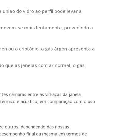
união do vidro ao perfil pode levar à
s movem-se mais lentamente, prevenindo a
n ou o criptónio, o gás árgon apresenta a
do que as janelas com ar normal, o gás
ntes câmaras entre as vidraças da janela.
o térmico e acústico, em comparação com o uso
tre outros, dependendo das nossas
s o desempenho final da mesma em termos de