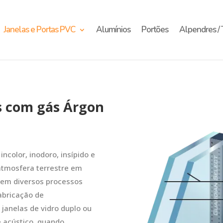
Janelas e Portas PVC
Alumínios
Portões
Alpendres / 
s com gás Árgon
ncolor, inodoro, insípido e
atmosfera terrestre em
 em diversos processos
abricação de
 janelas de vidro duplo ou
e acústico, quando