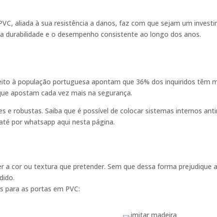
e PVC, aliada à sua resistência a danos, faz com que sejam um inves
 a durabilidade e o desempenho consistente ao longo dos anos.
eito à população portuguesa apontam que 36% dos inquiridos têm me
que apostam cada vez mais na segurança.
es e robustas. Saiba que é possível de colocar sistemas internos an
até por whatsapp aqui nesta página.
r a cor ou textura que pretender. Sem que dessa forma prejudique a
dido.
is para as portas em PVC: