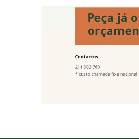
Peça já o
orçamen
Contactos
211 982 760
* custo chamada fixa nacional