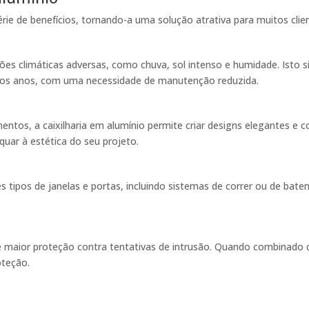
érie de benefícios, tornando-a uma solução atrativa para muitos clie
es climáticas adversas, como chuva, sol intenso e humidade. Isto si
o dos anos, com uma necessidade de manutenção reduzida.
ntos, a caixilharia em alumínio permite criar designs elegantes e
uar à estética do seu projeto.
es tipos de janelas e portas, incluindo sistemas de correr ou de bate
e maior proteção contra tentativas de intrusão. Quando combinado c
oteção.