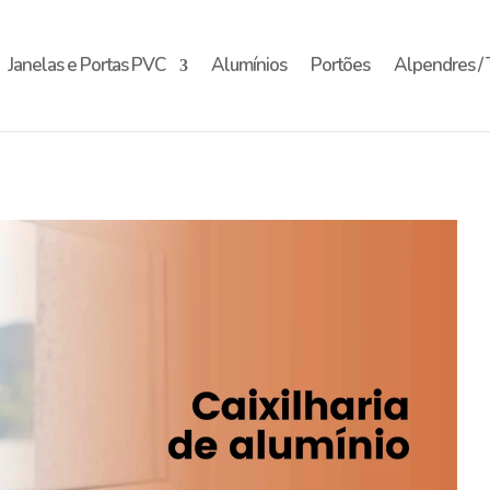
Janelas e Portas PVC
Alumínios
Portões
Alpendres / 