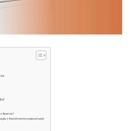
nio
ão?
 e Baptista?
zação | Atendimento especializado