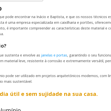
io
e pode encontrar na Inácio e Baptista, e que os nossos técnicos e
tista é uma empresa especializada em caixilharia e portões, oferecem
tanto, é importante compreender as características deste material 
sa.
io?
que sustenta e envolve as
janelas e portas
, garantindo o seu funcion
m material leve, resistente à corrosão e extremamente versátil, pe
mínio pode ser utilizado em projetos arquitetónicos modernos, com li
ão mais sustentável.
dia útil e sem sujidade na sua casa.
alumínio