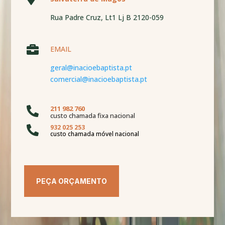
Rua Padre Cruz, Lt1 Lj B 2120-059

EMAIL
geral@inacioebaptista.pt
comercial@inacioebaptista.pt
211 982 760

custo chamada fixa nacional
932 025 253

custo chamada móvel nacional
PEÇA ORÇAMENTO