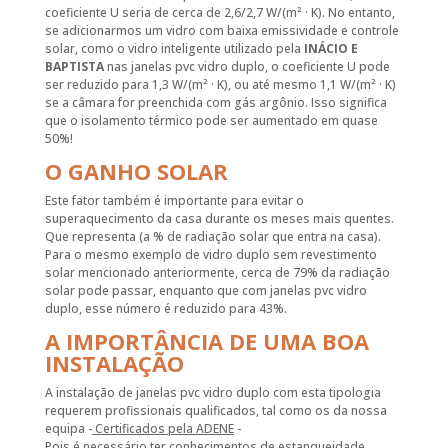
coeficiente U seria de cerca de 2,6/2,7 W/(m² · K). No entanto,
se adicionarmos um vidro com baixa emissividade e controle
solar, como o vidro inteligente utilizado pela
INÁCIO E
BAPTISTA
nas janelas pvc vidro duplo, o coeficiente U pode
ser reduzido para 1,3 W/(m² · K), ou até mesmo 1,1 W/(m² · K)
se a câmara for preenchida com gás argônio. Isso significa
que o isolamento térmico pode ser aumentado em quase
50%!
O GANHO SOLAR
Este fator também é importante para evitar o
superaquecimento da casa durante os meses mais quentes.
Que representa (a % de radiação solar que entra na casa).
Para o mesmo exemplo de vidro duplo sem revestimento
solar mencionado anteriormente, cerca de 79% da radiação
solar pode passar, enquanto que com janelas pvc vidro
duplo, esse número é reduzido para 43%.
A IMPORTÂNCIA DE UMA BOA
INSTALAÇÃO
A instalação de janelas pvc vidro duplo com esta tipologia
requerem profissionais qualificados, tal como os da nossa
equipa -
Certificados pela ADENE
-
Pois é necessário ter conhecimentos de estanqueidade,