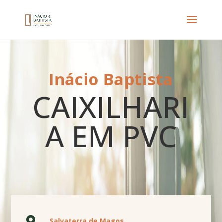
Inácio Baptista
CAIXILHARI
A EM PVC

Salvaterra de Magos