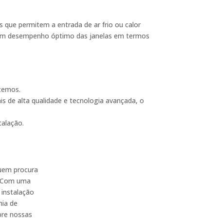
que permitem a entrada de ar frio ou calor
 um desempenho óptimo das janelas em termos
cemos.
s de alta qualidade e tecnologia avançada, o
talação.
quem procura
. Com uma
 instalação
mia de
bre nossas