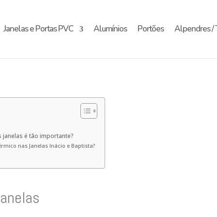
Janelas e Portas PVC
Alumínios
Portões
Alpendres / 
 janelas é tão importante?
rmico nas Janelas Inácio e Baptista?
Janelas