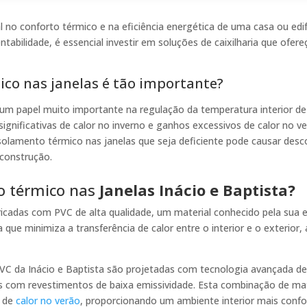
o conforto térmico e na eficiência energética de uma casa ou edi
tabilidade, é essencial investir em soluções de caixilharia que of
ico nas janelas é tão importante?
m papel muito importante na regulação da temperatura interior de 
significativas de calor no inverno e ganhos excessivos de calor no
solamento térmico nas janelas que seja deficiente pode causar desc
construção.
o térmico nas
Janelas Inácio e Baptista?
ricadas com PVC de alta qualidade, um material conhecido pela sua 
a que minimiza a transferência de calor entre o interior e o exteri
PVC da Inácio e Baptista são projetadas com tecnologia avançada de 
los com revestimentos de baixa emissividade. Esta combinação de mat
a de
calor no verão
, proporcionando um ambiente interior mais conf