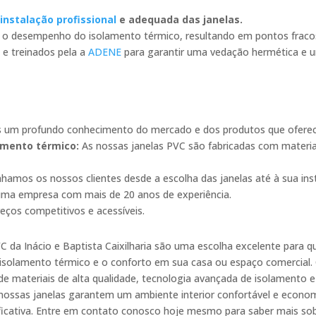
a
instalação profissional
e adequada das janelas.
 desempenho do isolamento térmico, resultando em pontos fracos 
 e treinados pela a
ADENE
para garantir uma vedação hermética e
 um profundo conhecimento do mercado e dos produtos que ofere
amento térmico:
As nossas janelas PVC são fabricadas com materiai
amos os nossos clientes desde a escolha das janelas até à sua ins
ma empresa com mais de 20 anos de experiência.
reços competitivos e acessíveis.
VC da Inácio e Baptista Caixilharia são uma escolha excelente para 
isolamento térmico e o conforto em sua casa ou espaço comercial
e materiais de alta qualidade, tecnologia avançada de isolamento e
, nossas janelas garantem um ambiente interior confortável e econo
ificativa. Entre em contato conosco hoje mesmo para saber mais so