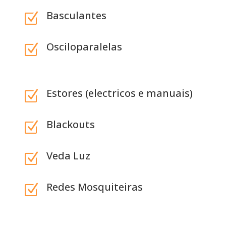
Basculantes
Z
Osciloparalelas
Z
Estores (electricos e manuais)
Z
Blackouts
Z
Veda Luz
Z
Redes Mosquiteiras
Z