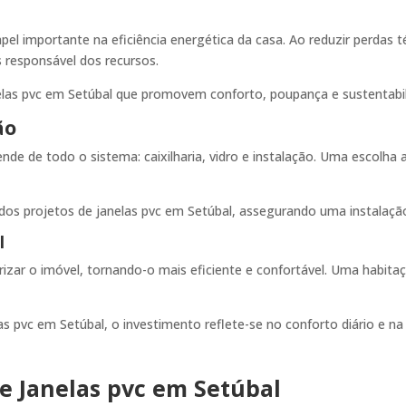
l importante na eficiência energética da casa. Ao reduzir perdas t
 responsável dos recursos.
elas pvc em Setúbal que promovem conforto, poupança e sustentabil
ão
de de todo o sistema: caixilharia, vidro e instalação. Uma escolh
dos projetos de janelas pvc em Setúbal, assegurando uma instalação
l
orizar o imóvel, tornando-o mais eficiente e confortável. Uma habi
s pvc em Setúbal, o investimento reflete-se no conforto diário e na 
 e Janelas pvc em Setúbal