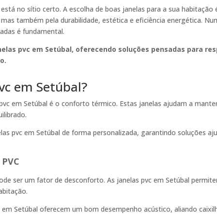
, está no sítio certo. A escolha de boas janelas para a sua habitação
mas também pela durabilidade, estética e eficiência energética. Nu
uadas é fundamental.
nelas pvc em Setúbal
, oferecendo soluções pensadas para resp
o.
pvc em Setúbal?
s pvc em Setúbal é o conforto térmico. Estas janelas ajudam a mante
ilibrado.
elas pvc em Setúbal de forma personalizada, garantindo soluções aju
s PVC
pode ser um fator de desconforto. As janelas pvc em Setúbal permite
abitação.
c em Setúbal oferecem um bom desempenho acústico, aliando caixilha