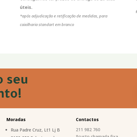
úteis.
*após adjudicação e retificação de medidas, para
caixilharia standart em branco
o seu
to!
Moradas
Contactos
211 982 760
Rua Padre Cruz, Lt1 Lj B
*custo chamada fixa