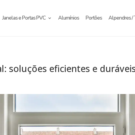
Janelas e Portas PVC
Alumínios
Portões
Alpendres / 
: soluções eficientes e durávei