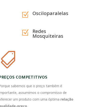
Osciloparalelas
Z
Redes
Z
Mosquiteiras

PREÇOS COMPETITIVOS
Porque sabemos que o preço também é
importante, assumimos o compromisso de
oferecer um produto com uma óptima
relação
qualidade-preço
.