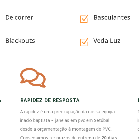
De correr
Basculantes
Z
Z
Blackouts
Veda Luz
Z
Z

A
RAPIDEZ DE RESPOSTA
A rapidez é uma preocupação da nossa equipa
inacio baptista – janelas em pvc em Setúbal
desde a orçamentação à montagem de PVC.
Conseguimos ter prazos de entrega de
20 dias