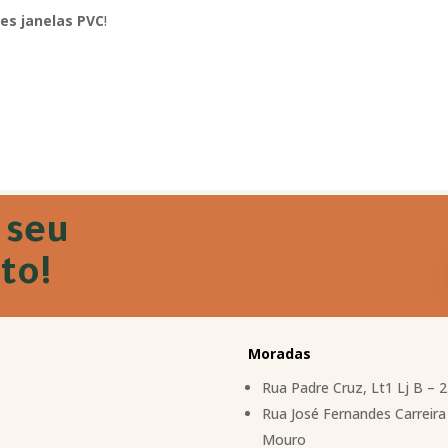
es janelas PVC
!
 seu
to!
Moradas
Rua Padre Cruz, Lt1 Lj B – 
Rua José Fernandes Carreira 
Mouro