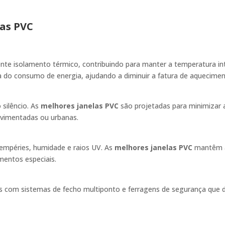
as PVC
a
e isolamento térmico, contribuindo para manter a temperatura inter
a do consumo de energia, ajudando a diminuir a fatura de aquecimen
silêncio. As
melhores janelas PVC
são projetadas para minimizar a
vimentadas ou urbanas.
tempéries, humidade e raios UV. As
melhores janelas PVC
mantêm a 
mentos especiais.
 com sistemas de fecho multiponto e ferragens de segurança que di