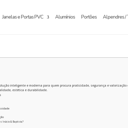
Janelas e Portas PVC
Alumínios
Portões
Alpendres / 
lução inteligente e moderna para quem procura praticidade, segurança e valorização 
lidade, estética e durabilidade.
s
essidade
ção
s Inácio & Baptista?