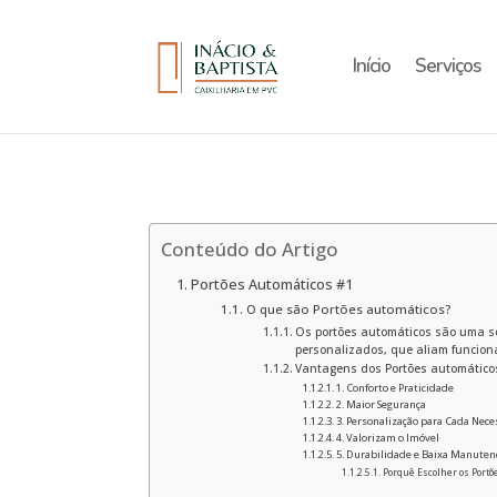
Início
Serviços
Conteúdo do Artigo
Portões Automáticos #1
O que são Portões automáticos?
Os portões automáticos são uma so
personalizados, que aliam funciona
Vantagens dos Portões automático
1. Conforto e Praticidade
2. Maior Segurança
3. Personalização para Cada Nec
4. Valorizam o Imóvel
5. Durabilidade e Baixa Manuten
Porquê Escolher os Portõe