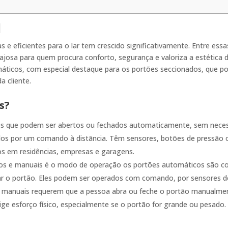
1
as e eficientes para o lar tem crescido significativamente. Entre ess
sa para quem procura conforto, segurança e valoriza a estética 
ticos, com especial destaque para os portões seccionados, que p
a cliente.
s?
s que podem ser abertos ou fechados automaticamente, sem necess
dos por um comando à distãncia. Têm sensores, botões de pressão
os em residências, empresas e garagens.
icos e manuais é o modo de operação os portões automáticos
são co
echar o portão. Eles podem ser operados com comando, por sensores 
s manuais r
equerem que a pessoa abra ou feche o portão manualmen
e esforço físico, especialmente se o portão for grande ou pesado.