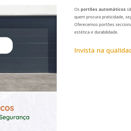
Os
portões automáticos
sã
quem procura praticidade, se
O
ferecemos portões secciona
estética e durabilidade.
Invista na qualid