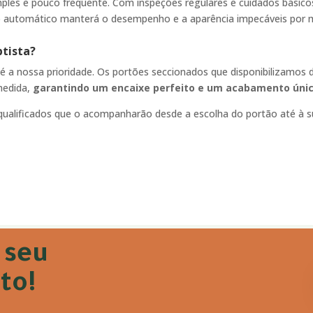
ples e pouco frequente. Com inspeções regulares e cuidados básicos
tão automático manterá o desempenho e a aparência impecáveis por 
ptista
?
e é a nossa prioridade. Os portões seccionados que disponibilizamos 
medida,
garantindo um encaixe perfeito e um acabamento únic
ualificados que o acompanharão desde a escolha do portão até à su
 seu
to!