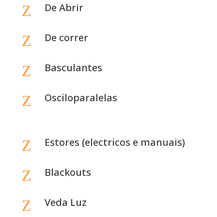
De Abrir
Z
De correr
Z
Basculantes
Z
Osciloparalelas
Z
Estores (electricos e manuais)
Z
Blackouts
Z
Veda Luz
Z