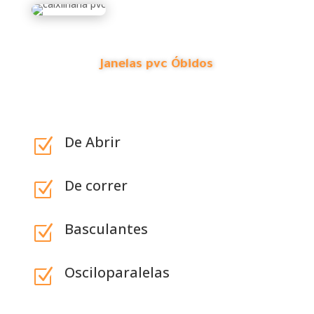
Janelas pvc Óbidos
De Abrir
Z
De correr
Z
Basculantes
Z
Osciloparalelas
Z