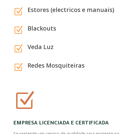
Estores (electricos e manuais)
Z
Blackouts
Z
Veda Luz
Z
Redes Mosquiteiras
Z
Z
EMPRESA LICENCIADA E CERTIFICADA
Se pretende um serviço de qualidade seja exigente na